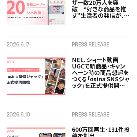
ザー数20万人を突
破 “好きな商品を推
す”生活者の発信が、ブ
ランドの第一想起とフ
ァン化を生み出す新た
な購買体験へ
2026.6.17
PRESS RELEASE
NEL、ショート動画
UGCで新商品・キャン
ペーン時の商品想起を
つくる「osina SNSジャ
ック」を正式提供開
始〜共通テーマの投稿
を創出し、SNS上の話
題化を支援〜
2026.6.10
PRESS RELEASE
600万回再生・131件投
稿を創出。