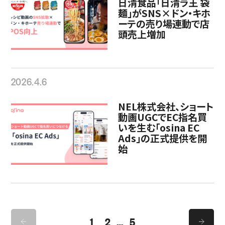
日清食品「日清ラ王 袋
麺」がSNS×ドン・キホ
ーテの売り場連動で店
頭売上増加
2026.4.6
NEL株式会社、ショート
動画UGCでEC指名買
いを生む「osina EC
Ads」の正式提供を開
始
1
2
…
5